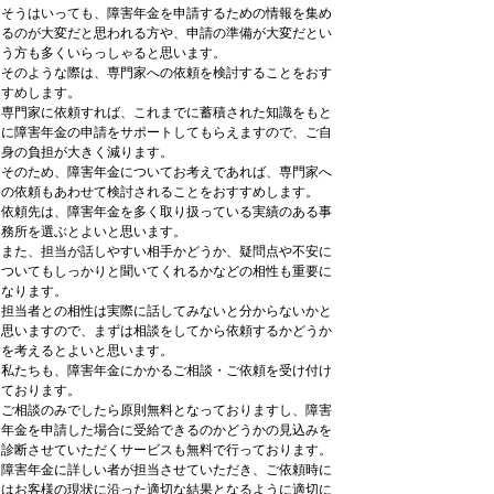
そうはいっても、障害年金を申請するための情報を集め
るのが大変だと思われる方や、申請の準備が大変だとい
う方も多くいらっしゃると思います。
そのような際は、専門家への依頼を検討することをおす
すめします。
専門家に依頼すれば、これまでに蓄積された知識をもと
に障害年金の申請をサポートしてもらえますので、ご自
身の負担が大きく減ります。
そのため、障害年金についてお考えであれば、専門家へ
の依頼もあわせて検討されることをおすすめします。
依頼先は、障害年金を多く取り扱っている実績のある事
務所を選ぶとよいと思います。
また、担当が話しやすい相手かどうか、疑問点や不安に
ついてもしっかりと聞いてくれるかなどの相性も重要に
なります。
担当者との相性は実際に話してみないと分からないかと
思いますので、まずは相談をしてから依頼するかどうか
を考えるとよいと思います。
私たちも、障害年金にかかるご相談・ご依頼を受け付け
ております。
ご相談のみでしたら原則無料となっておりますし、障害
年金を申請した場合に受給できるのかどうかの見込みを
診断させていただくサービスも無料で行っております。
障害年金に詳しい者が担当させていただき、ご依頼時に
はお客様の現状に沿った適切な結果となるように適切に