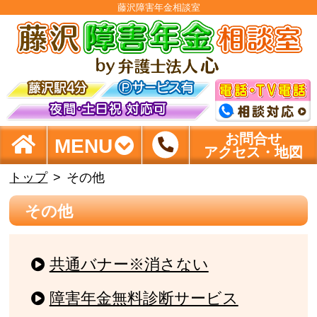
藤沢障害年金相談室
お問合せ
MENU
アクセス・地図
トップ
その他
その他
共通バナー※消さない
障害年金無料診断サービス